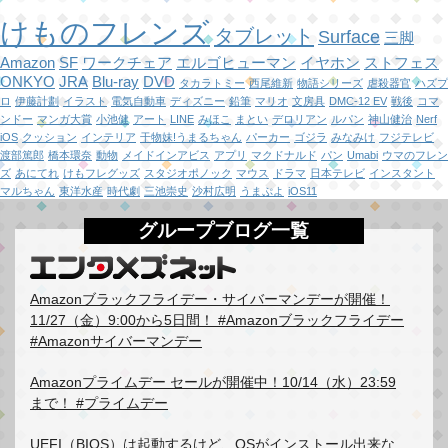
けものフレンズ
タブレット
Surface
三脚
Amazon
SF
ワークチェア
エルゴヒューマン
イヤホン
ストフェス
ONKYO
JRA
Blu-ray
DVD
タカラトミー
西尾維新
物語シリーズ
虐殺器官
ハズプ
ロ
伊藤計劃
イラスト
電気自動車
ディズニー
鉛筆
マリオ
文房具
DMC-12 EV
戦後
コマ
ンドー
マンガ大賞
小池健
アート
LINE
みほこ
まとい
デロリアン
ルパン
神山健治
Nerf
iOS
クッション
インテリア
干物妹!うまるちゃん
パーカー
ゴジラ
みなみけ
フジテレビ
渡部篤郎
橋本環奈
動物
メイドインアビス
アプリ
マクドナルド
パン
Umabi
ウマのフレン
ズ
あにてれ
けもフレグッズ
スタジオポノック
マウス
ドラマ
日本テレビ
インスタント
マルちゃん
東洋水産
時代劇
三池崇史
沙村広明
うまぷよ
iOS11
グループブログ一覧
Amazonブラックフライデー・サイバーマンデーが開催！
11/27（金）9:00から5日間！ #Amazonブラックフライデー
#Amazonサイバーマンデー
Amazonプライムデー セールが開催中！10/14（水）23:59
まで！ #プライムデー
UEFI（BIOS）は起動するけど、OSがインストール出来な