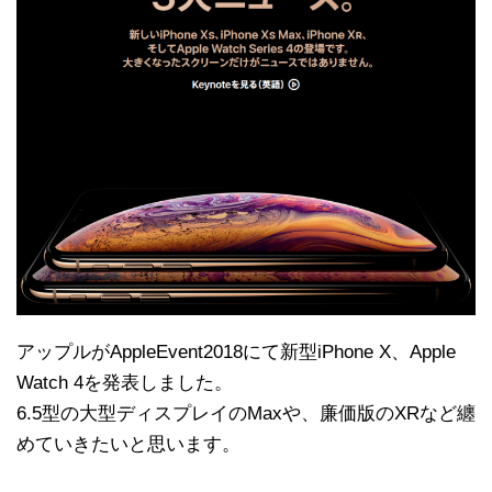
アップルがAppleEvent2018にて新型iPhone X、Apple
Watch 4を発表しました。
6.5型の大型ディスプレイのMaxや、廉価版のXRなど纏
めていきたいと思います。