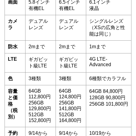
画面
5.8インチ
6.5インチ
6.1インチ
有機EL
有機EL
液晶
カメ
デュアル
デュアル
シングルレンズ
ラ
レンズ
レンズ
（XSの広角と性
能は同じ）
防水
2mまで
2mまで
1mまで
LTE
4G LTE-
ギガビッ
ギガビッ
Advanced
ト級LTE
ト級LTE
色
3種類
3種類
6種類でカラフル
64GB
64GB
容量
64GB 84,800円
112,800円
124,800円
と価
128GB 90,800円
256GB
256GB
格
256GB 101,800円
129,800円
141,800円
（税
512GB
512GB
別）
152,800円
164,800円
予約
9/14から
9/14から
10/19から