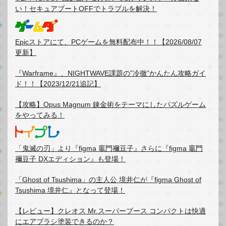
い！セキュアブートOFFでトラブルを解決！
Epicストアにて、PCゲームを無料配布中！！【2026/08/07
更新】
『Warframe』、NIGHTWAVE課題の”冷徹”かんたん攻略ガイ
ド！！【2023/12/21追記】
【攻略】Opus Magnum 錬金術をテーマにしたパズルゲーム
をやってみる！
「鬼滅の刃」より『figma 竈門禰豆子』さらに『figma 竈門
禰豆子 DXエディション』も登場！
「Ghost of Tsushima」の主人公 境井仁が『figma Ghost of
Tsushima 境井仁』となって登場！
【レビュー】クレオス Mr.スーパーブース コンパクトは快適
にエアブラシ塗装できるのか？