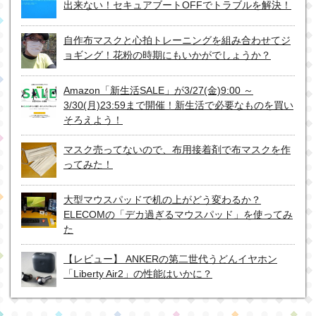
出来ない！セキュアブートOFFでトラブルを解決！
自作布マスクと心拍トレーニングを組み合わせてジ
ョギング！花粉の時期にもいかがでしょうか？
Amazon「新生活SALE」が3/27(金)9:00 ～
3/30(月)23:59まで開催！新生活で必要なものを買い
そろえよう！
マスク売ってないので、布用接着剤で布マスクを作
ってみた！
大型マウスパッドで机の上がどう変わるか？
ELECOMの「デカ過ぎるマウスパッド」を使ってみ
た
【レビュー】 ANKERの第二世代うどんイヤホン
「Liberty Air2」の性能はいかに？