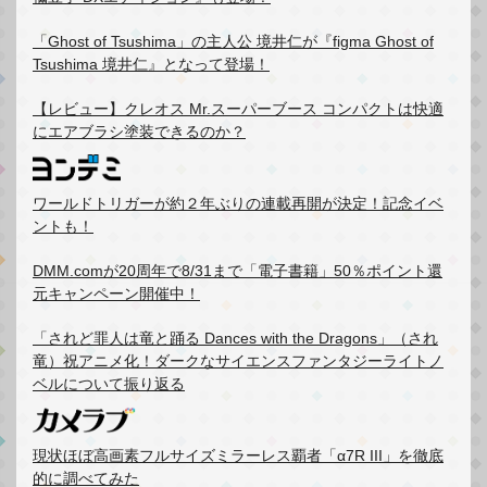
「Ghost of Tsushima」の主人公 境井仁が『figma Ghost of
Tsushima 境井仁』となって登場！
【レビュー】クレオス Mr.スーパーブース コンパクトは快適
にエアブラシ塗装できるのか？
ワールドトリガーが約２年ぶりの連載再開が決定！記念イベ
ントも！
DMM.comが20周年で8/31まで「電子書籍」50％ポイント還
元キャンペーン開催中！
「されど罪人は竜と踊る Dances with the Dragons」（され
竜）祝アニメ化！ダークなサイエンスファンタジーライトノ
ベルについて振り返る
現状ほぼ高画素フルサイズミラーレス覇者「α7R III」を徹底
的に調べてみた