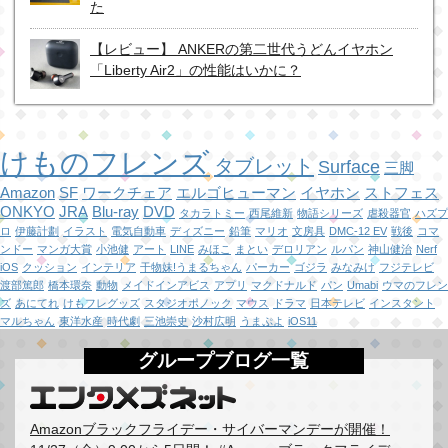
た
【レビュー】 ANKERの第二世代うどんイヤホン
「Liberty Air2」の性能はいかに？
けものフレンズ
タブレット
Surface
三脚
Amazon
SF
ワークチェア
エルゴヒューマン
イヤホン
ストフェス
ONKYO
JRA
Blu-ray
DVD
タカラトミー
西尾維新
物語シリーズ
虐殺器官
ハズプ
ロ
伊藤計劃
イラスト
電気自動車
ディズニー
鉛筆
マリオ
文房具
DMC-12 EV
戦後
コマ
ンドー
マンガ大賞
小池健
アート
LINE
みほこ
まとい
デロリアン
ルパン
神山健治
Nerf
iOS
クッション
インテリア
干物妹!うまるちゃん
パーカー
ゴジラ
みなみけ
フジテレビ
渡部篤郎
橋本環奈
動物
メイドインアビス
アプリ
マクドナルド
パン
Umabi
ウマのフレン
ズ
あにてれ
けもフレグッズ
スタジオポノック
マウス
ドラマ
日本テレビ
インスタント
マルちゃん
東洋水産
時代劇
三池崇史
沙村広明
うまぷよ
iOS11
グループブログ一覧
Amazonブラックフライデー・サイバーマンデーが開催！