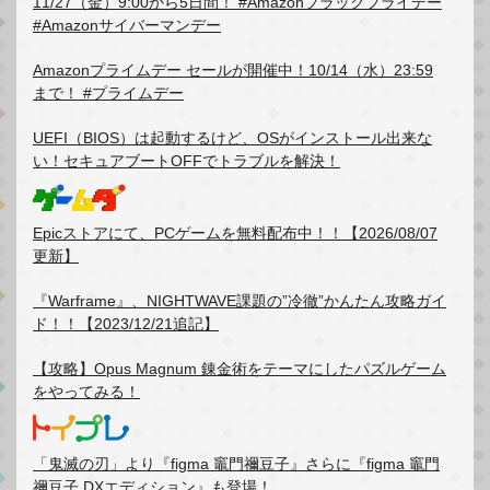
11/27（金）9:00から5日間！ #Amazonブラックフライデー
#Amazonサイバーマンデー
Amazonプライムデー セールが開催中！10/14（水）23:59
まで！ #プライムデー
UEFI（BIOS）は起動するけど、OSがインストール出来な
い！セキュアブートOFFでトラブルを解決！
Epicストアにて、PCゲームを無料配布中！！【2026/08/07
更新】
『Warframe』、NIGHTWAVE課題の”冷徹”かんたん攻略ガイ
ド！！【2023/12/21追記】
【攻略】Opus Magnum 錬金術をテーマにしたパズルゲーム
をやってみる！
「鬼滅の刃」より『figma 竈門禰豆子』さらに『figma 竈門
禰豆子 DXエディション』も登場！