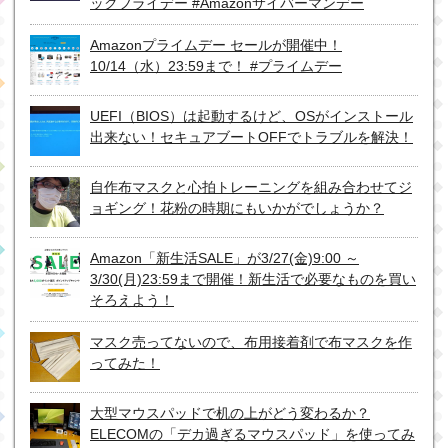
ックフライデー #Amazonサイバーマンデー
Amazonプライムデー セールが開催中！
10/14（水）23:59まで！ #プライムデー
UEFI（BIOS）は起動するけど、OSがインストール
出来ない！セキュアブートOFFでトラブルを解決！
自作布マスクと心拍トレーニングを組み合わせてジ
ョギング！花粉の時期にもいかがでしょうか？
Amazon「新生活SALE」が3/27(金)9:00 ～
3/30(月)23:59まで開催！新生活で必要なものを買い
そろえよう！
マスク売ってないので、布用接着剤で布マスクを作
ってみた！
大型マウスパッドで机の上がどう変わるか？
ELECOMの「デカ過ぎるマウスパッド」を使ってみ