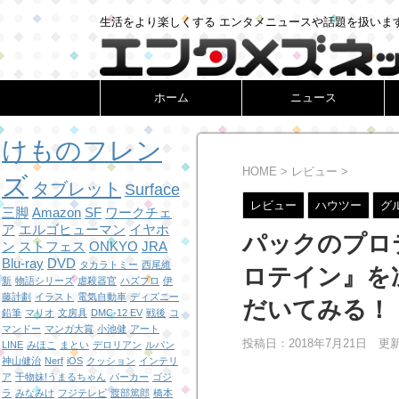
生活をより楽しくする エンタメニュースや話題を扱いま
ホーム
ニュース
けものフレン
HOME
>
レビュー
>
ズ
タブレット
Surface
レビュー
ハウツー
グ
三脚
Amazon
SF
ワークチェ
ア
エルゴヒューマン
イヤホ
パックのプロ
ン
ストフェス
ONKYO
JRA
Blu-ray
DVD
タカラトミー
西尾維
ロテイン』を
新
物語シリーズ
虐殺器官
ハズプロ
伊
藤計劃
イラスト
電気自動車
ディズニー
だいてみる！
鉛筆
マリオ
文房具
DMC-12 EV
戦後
コ
マンドー
マンガ大賞
小池健
アート
投稿日：2018年7月21日 更
LINE
みほこ
まとい
デロリアン
ルパン
神山健治
Nerf
iOS
クッション
インテリ
ア
干物妹!うまるちゃん
パーカー
ゴジ
ラ
みなみけ
フジテレビ
渡部篤郎
橋本