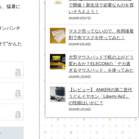
で開催！新生活で必要なものを買
る、猛暑に
いそろえよう！
2020年3月27日
ワンパンチ
マスク売ってないので、布用接着
剤で布マスクを作ってみた！
て”かんた
2020年3月19日
大型マウスパッドで机の上がどう
変わるか？ELECOMの「デカ過
ぎるマウスパッド」を使ってみた
2020年1月28日
【レビュー】 ANKERの第二世代
うどんイヤホン「Liberty Air2」
の性能はいかに？
2020年1月19日
？