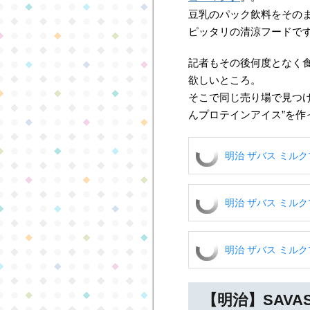
豆乳のパック飲料をその
ピッタリの清涼フードで
記者もその後何度となく
欲しいところ。
そこで同じ売り場で見つ
んプロテインアイス”を作
明治 ザバス ミルクプ
明治 ザバス ミルクプ
明治 ザバス ミルクプ
【明治】SAV