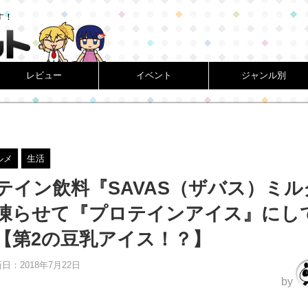
す！
レビュー
イベント
ジャンル別
ルメ
生活
テイン飲料『SAVAS（ザバス）ミル
凍らせて『プロテインアイス』にし
【第2の豆乳アイス！？】
新日：
2018年7月22日
by