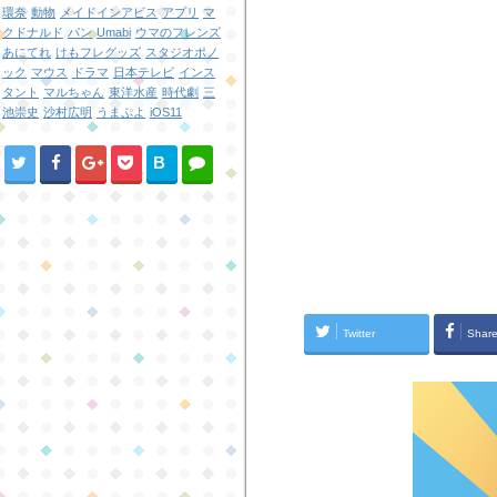
環奈
動物
メイドインアビス
アプリ
マ
クドナルド
パン
Umabi
ウマのフレンズ
あにてれ
けもフレグッズ
スタジオポノ
ック
マウス
ドラマ
日本テレビ
インス
タント
マルちゃん
東洋水産
時代劇
三
池崇史
沙村広明
うまぷよ
iOS11
B
!
Twitter
Shar