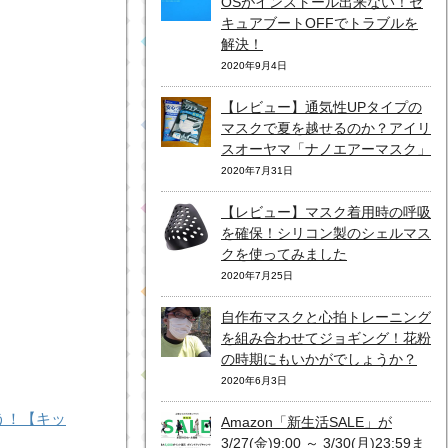
OSがインストール出来ない！セ
キュアブートOFFでトラブルを
解決！
2020年9月4日
【レビュー】通気性UPタイプの
マスクで夏を越せるのか？アイリ
スオーヤマ「ナノエアーマスク」
2020年7月31日
【レビュー】マスク着用時の呼吸
を確保！シリコン製のシェルマス
クを使ってみました
2020年7月25日
自作布マスクと心拍トレーニング
を組み合わせてジョギング！花粉
の時期にもいかがでしょうか？
2020年6月3日
う！【キッ
Amazon「新生活SALE」が
3/27(金)9:00 ～ 3/30(月)23:59ま