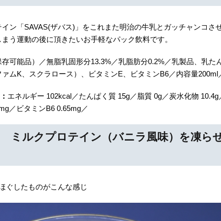
イン「SAVAS(ザバス)」をこれまた明治の牛乳とガッチャンコさ
しまう運動の後に頂きたいお手軽なパック飲料です。
存可能品）／無脂乳固形分13.3%／乳脂肪分0.2%／乳製品、乳た
ァムK、スクラロース）、ビタミンE、ビタミンB6／内容量200ml
）：
エネルギー 102kcal／たんぱく質 15g／脂質 0g／炭水化物 10.
7mg／ビタミンB6 0.65mg／
バス) ミルクプロテイン（バニラ風味）を凍ら
てほぐしたものがこんな感じ