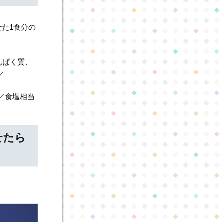
せた1食分の
んぱく質、
／
4g／食塩相当
せたら