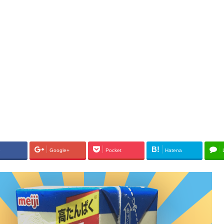
B!
e
Google+
Pocket
Hatena