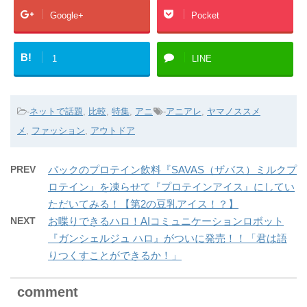
Google+
Pocket
B!
1
LINE
-
ネットで話題
,
比較
,
特集
,
アニ
-
アニアレ
,
ヤマノススメ
メ
,
ファッション
,
アウトドア
PREV
パックのプロテイン飲料『SAVAS（ザバス）ミルクプ
ロテイン』を凍らせて『プロテインアイス』にしてい
ただいてみる！【第2の豆乳アイス！？】
NEXT
お喋りできるハロ！AIコミュニケーションロボット
『ガンシェルジュ ハロ』がついに発売！！「君は語
りつくすことができるか！」
comment