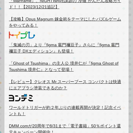
『Warframe』、NIGHTWAVE課題の”冷徹”かんたん攻略ガイ
ド！！【2023/12/21追記】
【攻略】Opus Magnum 錬金術をテーマにしたパズルゲーム
をやってみる！
「鬼滅の刃」より『figma 竈門禰豆子』さらに『figma 竈門
禰豆子 DXエディション』も登場！
「Ghost of Tsushima」の主人公 境井仁が『figma Ghost of
Tsushima 境井仁』となって登場！
【レビュー】クレオス Mr.スーパーブース コンパクトは快適
にエアブラシ塗装できるのか？
ワールドトリガーが約２年ぶりの連載再開が決定！記念イベ
ントも！
DMM.comが20周年で8/31まで「電子書籍」50％ポイント還
元キャンペーン開催中！