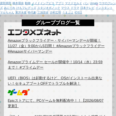
渡部篤郎
橋本環奈
動物
メイドインアビス
アプリ
マクドナルド
パン
Umabi
ウマのフレン
ズ
あにてれ
けもフレグッズ
スタジオポノック
マウス
ドラマ
日本テレビ
インスタント
マルちゃん
東洋水産
時代劇
三池崇史
沙村広明
うまぷよ
iOS11
グループブログ一覧
Amazonブラックフライデー・サイバーマンデーが開催！
11/27（金）9:00から5日間！ #Amazonブラックフライデー
#Amazonサイバーマンデー
Amazonプライムデー セールが開催中！10/14（水）23:59
まで！ #プライムデー
UEFI（BIOS）は起動するけど、OSがインストール出来な
い！セキュアブートOFFでトラブルを解決！
Epicストアにて、PCゲームを無料配布中！！【2026/08/07
更新】