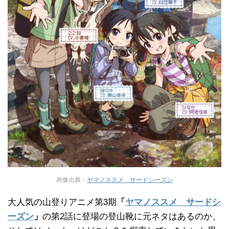
画像出典：
ヤマノススメ サードシーズン
大人気の山登りアニメ第3期
「
ヤマノススメ サードシ
ーズン
」
の第2話に登場の登山靴に元ネタはあるのか、