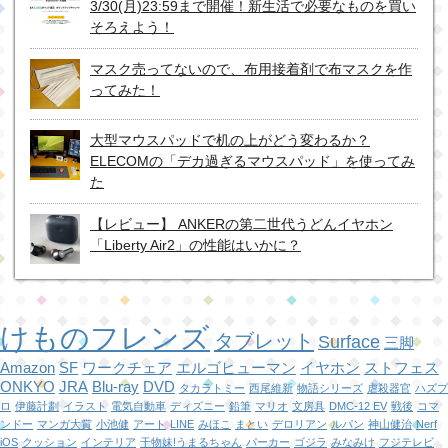
3/30(月)23:59まで開催！新生活で必要なものを買い
そろえよう！
マスク売ってないので、布用接着剤で布マスクを作
ってみた！
大型マウスパッドで机の上がどう変わるか？
ELECOMの「デカ過ぎるマウスパッド」を使ってみ
た
【レビュー】 ANKERの第二世代うどんイヤホン
「Liberty Air2」の性能はいかに？
けものフレンズ
タブレット
Surface
三脚
Amazon
SF
ワークチェア
エルゴヒューマン
イヤホン
ストフェス
ONKYO
JRA
Blu-ray
DVD
タカラトミー
西尾維新
物語シリーズ
虐殺器官
ハズプ
ロ
伊藤計劃
イラスト
電気自動車
ディズニー
鉛筆
マリオ
文房具
DMC-12 EV
戦後
コマ
ンドー
マンガ大賞
小池健
アート
LINE
みほこ
まとい
デロリアン
ルパン
神山健治
Nerf
iOS
クッション
インテリア
干物妹!うまるちゃん
パーカー
ゴジラ
みなみけ
フジテレビ