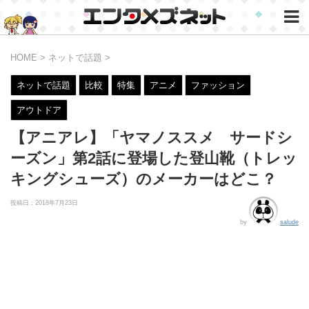
HOME
>
ネットで話題
>
ネットで話題
比較
特集
アニメ
ファッション
アウトドア
【アニアレ】「ヤマノススメ サードシ
ーズン」第2話に登場した登山靴（トレッ
キングシューズ）のメーカーはどこ？
投稿日：
2018年7月23日
by
salude