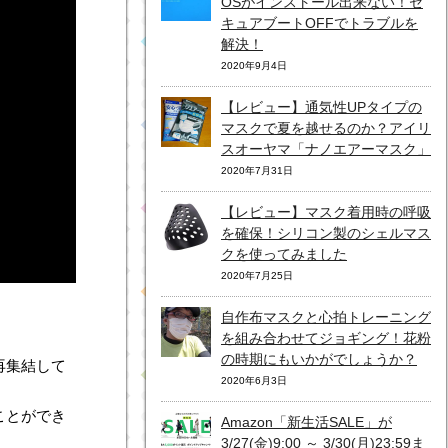
OSがインストール出来ない！セ
キュアブートOFFでトラブルを
解決！
2020年9月4日
【レビュー】通気性UPタイプの
マスクで夏を越せるのか？アイリ
スオーヤマ「ナノエアーマスク」
2020年7月31日
【レビュー】マスク着用時の呼吸
を確保！シリコン製のシェルマス
クを使ってみました
2020年7月25日
自作布マスクと心拍トレーニング
を組み合わせてジョギング！花粉
の時期にもいかがでしょうか？
再集結して
2020年6月3日
ことができ
Amazon「新生活SALE」が
3/27(金)9:00 ～ 3/30(月)23:59ま