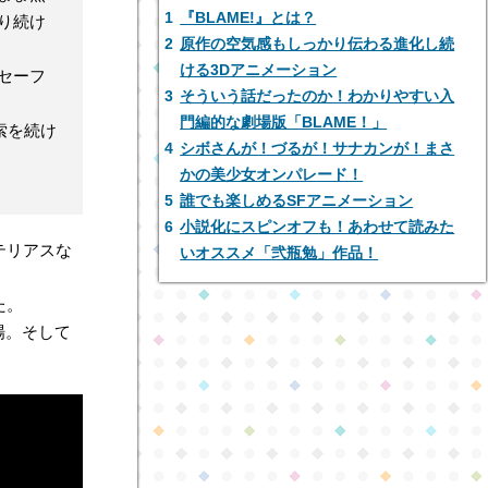
1
『BLAME!』とは？
り続け
2
原作の空気感もしっかり伝わる進化し続
ける3Dアニメーション
セーフ
3
そういう話だったのか！わかりやすい入
門編的な劇場版「BLAME！」
索を続け
4
シボさんが！づるが！サナカンが！まさ
かの美少女オンパレード！
5
誰でも楽しめるSFアニメーション
6
小説化にスピンオフも！あわせて読みた
テリアスな
いオススメ「弐瓶勉」作品！
。
た。
場。そして