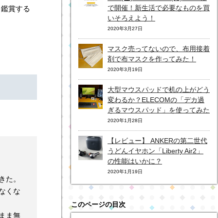
で開催！新生活で必要なものを買
、鑑賞する
いそろえよう！
2020年3月27日
マスク売ってないので、布用接着
剤で布マスクを作ってみた！
2020年3月19日
大型マウスパッドで机の上がどう
変わるか？ELECOMの「デカ過
ぎるマウスパッド」を使ってみた
2020年1月28日
【レビュー】 ANKERの第二世代
うどんイヤホン「Liberty Air2」
の性能はいかに？
2020年1月19日
きた。
なくな
このページの目次
まま無