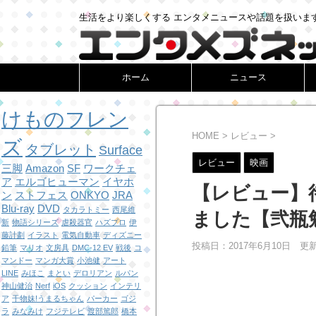
生活をより楽しくする エンタメニュースや話題を扱いま
ホーム
ニュース
けものフレン
HOME
>
レビュー
>
ズ
タブレット
Surface
レビュー
映画
三脚
Amazon
SF
ワークチェ
ア
エルゴヒューマン
イヤホ
【レビュー】
ン
ストフェス
ONKYO
JRA
Blu-ray
DVD
タカラトミー
西尾維
ました【弐瓶
新
物語シリーズ
虐殺器官
ハズプロ
伊
藤計劃
イラスト
電気自動車
ディズニー
投稿日：2017年6月10日 更
鉛筆
マリオ
文房具
DMC-12 EV
戦後
コ
マンドー
マンガ大賞
小池健
アート
LINE
みほこ
まとい
デロリアン
ルパン
神山健治
Nerf
iOS
クッション
インテリ
ア
干物妹!うまるちゃん
パーカー
ゴジ
ラ
みなみけ
フジテレビ
渡部篤郎
橋本