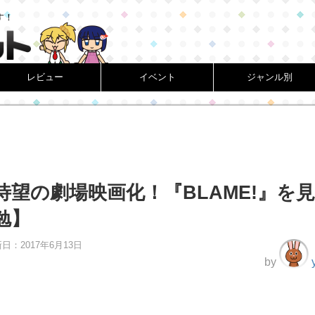
す！
レビュー
イベント
ジャンル別
待望の劇場映画化！『BLAME!』を
勉】
新日：
2017年6月13日
by