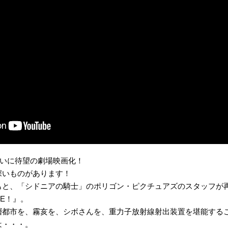
がついに待望の劇場映画化！
深いものがあります！
もと、「シドニアの騎士」のポリゴン・ピクチュアズのスタッフが
ME！』。
層都市を、霧亥を、シボさんを、重力子放射線射出装置を堪能する
は・・・。