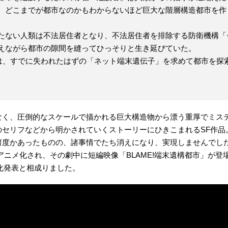
、どこまでが都市なのかもわからないほど巨大な階層構造都市を作
たない人類は不法居住者となり、不法居住者を排除する防衛機構「
えながら都市の隙間を縫ってひっそりと生き延びていた。
)は、すでに失われたはずの「ネット端末遺伝子」を求めて都市を探
なく、圧倒的なスケールで描かれる巨大構造物から漂う重厚でミス
のセリフなどから明かされていくストーリーにひきこまれるSF作品
何度かあったものの、諸事情でたち消えになり、実現しませんでし
アニメ化され、その劇中に短編映像「BLAME!端末遺構都市」が登
画化発表と相成りました。