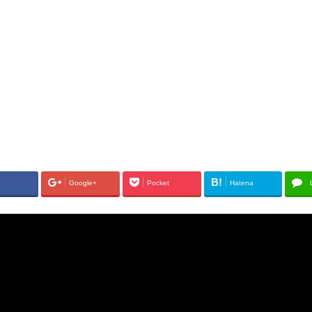
B!
e
Google+
Pocket
Hatena