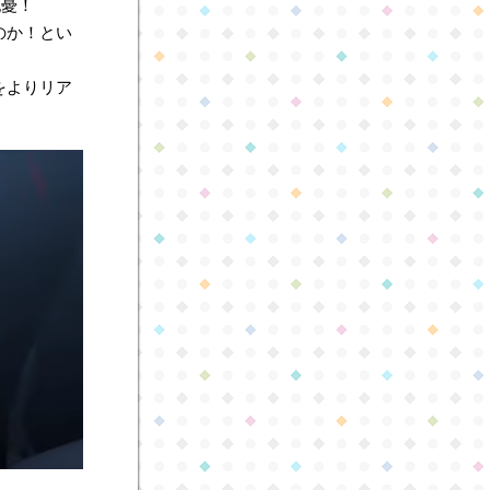
杞憂！
のか！とい
をよりリア