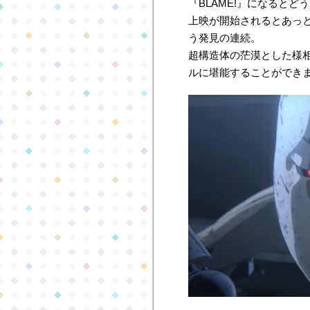
『BLAME!』になると
上映が開始されるとあっ
う発見の連続。
超構造体の茫漠とした様
ルに堪能することができ