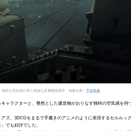
独特な空気感が漂う複雑な多層構造都市 画像出典：
予告映像
るキャラクターと、整然とした建造物がおりなす独特の空気感を持
アズ。3DCGをまるで手書きのアニメのように表現するセルルック
士」でも好評でした。