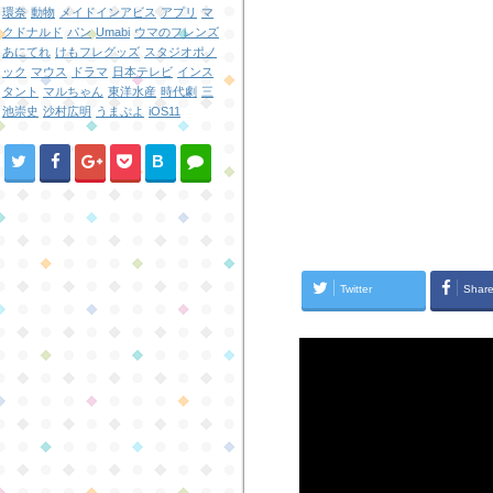
環奈
動物
メイドインアビス
アプリ
マ
クドナルド
パン
Umabi
ウマのフレンズ
あにてれ
けもフレグッズ
スタジオポノ
ック
マウス
ドラマ
日本テレビ
インス
タント
マルちゃん
東洋水産
時代劇
三
池崇史
沙村広明
うまぷよ
iOS11
B
!
Twitter
Shar