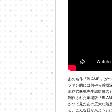
あの名作『BLAME!』
ファン的には何やら感慨
原作弐瓶勉先生総監修の
制作された劇場版『BLA
かつて見たあの広大な階
る、こんな日が来ようと