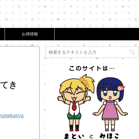
お得情報
見てき
yumekajiya