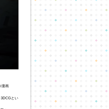
つ漫画
3DCGとい