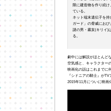
限に建造物を作り続け
ている。
ネット端末遺伝子を持
ガード」の脅威におび
謎の男・霧亥(キリイ
る。
劇中には解説がほとんど
空気感と、キャラクター
映画化の話はこれまでに
『シドニアの騎士』がTV
2015年11月についに映