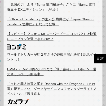
「鬼滅の刃」より『figma 竈門禰豆子』さらに『figma 竈門
禰豆子 DXエディション』も登場！
「Ghost of Tsushima」の主人公 境井仁が『figma Ghost of
Tsushima 境井仁』となって登場！
【レビュー】クレオス Mr.スーパーブース コンパクトは快適
にエアブラシ塗装できるのか？
ワールドトリガーが約２年ぶりの連載再開が決定！記念イベ
目次
ントも！
DMM.comが20周年で8/31まで「電子書籍」50％ポイント還
元キャンペーン開催中！
「されど罪人は竜と踊る Dances with the Dragons」（され
竜）祝アニメ化！ダークなサイエンスファンタジーライトノ
ベルについて振り返る