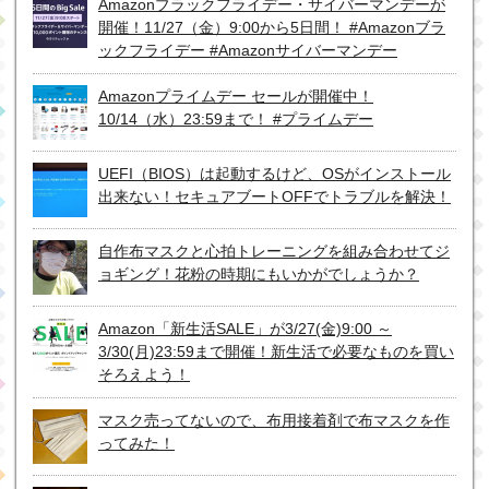
Amazonブラックフライデー・サイバーマンデーが
開催！11/27（金）9:00から5日間！ #Amazonブラ
ックフライデー #Amazonサイバーマンデー
Amazonプライムデー セールが開催中！
10/14（水）23:59まで！ #プライムデー
UEFI（BIOS）は起動するけど、OSがインストール
出来ない！セキュアブートOFFでトラブルを解決！
自作布マスクと心拍トレーニングを組み合わせてジ
ョギング！花粉の時期にもいかがでしょうか？
Amazon「新生活SALE」が3/27(金)9:00 ～
3/30(月)23:59まで開催！新生活で必要なものを買い
そろえよう！
マスク売ってないので、布用接着剤で布マスクを作
ってみた！