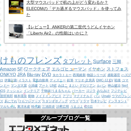
大型マウスパッドで机の上がどう変わるか？
ELECOMの「デカ過ぎるマウスパッド」を使ってみ
た
【レビュー】 ANKERの第二世代うどんイヤホン
「Liberty Air2」の性能はいかに？
けものフレンズ
タブレット
Surface
三脚
Amazon
SF
ワークチェア
エルゴヒューマン
イヤホン
ストフェス
ONKYO
JRA
Blu-ray
DVD
タカラトミー
西尾維新
物語シリーズ
虐殺器官
ハズプ
ロ
伊藤計劃
イラスト
電気自動車
ディズニー
鉛筆
マリオ
文房具
DMC-12 EV
戦後
コマ
ンドー
マンガ大賞
小池健
アート
LINE
みほこ
まとい
デロリアン
ルパン
神山健治
Nerf
iOS
クッション
インテリア
干物妹!うまるちゃん
パーカー
ゴジラ
みなみけ
フジテレビ
渡部篤郎
橋本環奈
動物
メイドインアビス
アプリ
マクドナルド
パン
Umabi
ウマのフレン
ズ
あにてれ
けもフレグッズ
スタジオポノック
マウス
ドラマ
日本テレビ
インスタント
マルちゃん
東洋水産
時代劇
三池崇史
沙村広明
うまぷよ
iOS11
グループブログ一覧