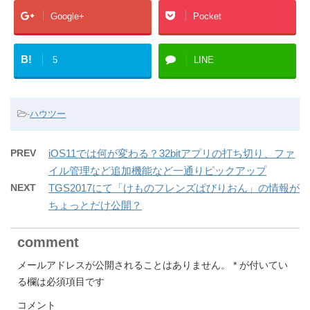
Google+
Pocket
B!
5
LINE
-
ハウツー
PREV
iOS11では何が変わる？32bitアプリの打ち切り、ファ
イル管理など追加機能など一通りピックアップ
NEXT
TGS2017にて「けものフレンズぱびりおん」の情報が
ちょっとだけ公開？
comment
メールアドレスが公開されることはありません。
*
が付いてい
る欄は必須項目です
コメント