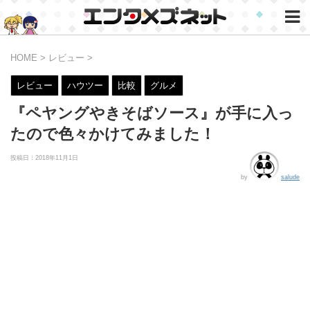
HOME
>
レビュー
>
レビュー
ハウツー
比較
グルメ
『ペヤングやきそばソース』が手に入っ
たので色々かけてみました！
投稿日：
2018年11月1日
by
salude