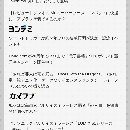
Tsushima 境井仁』となって登場！
【レビュー】クレオス Mr.スーパーブース コンパクトは快適
にエアブラシ塗装できるのか？
ワールドトリガーが約２年ぶりの連載再開が決定！記念イベ
ントも！
DMM.comが20周年で8/31まで「電子書籍」50％ポイント還
元キャンペーン開催中！
「されど罪人は竜と踊る Dances with the Dragons」（され
竜）祝アニメ化！ダークなサイエンスファンタジーライトノ
ベルについて振り返る
現状ほぼ高画素フルサイズミラーレス覇者「α7R III」を徹底
的に調べてみた
パナソニックフルサイズミラーレス「LUMIX S1シリーズ」
が発表！【パナライカシグマ】