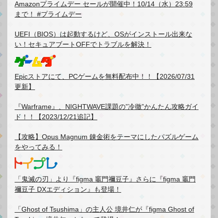
Amazonプライムデー セールが開催中！10/14（水）23:59
まで！ #プライムデー
UEFI（BIOS）は起動するけど、OSがインストール出来な
い！セキュアブートOFFでトラブルを解決！
Epicストアにて、PCゲームを無料配布中！！【2026/07/31
更新】
『Warframe』、NIGHTWAVE課題の”冷徹”かんたん攻略ガイ
ド！！【2023/12/21追記】
【攻略】Opus Magnum 錬金術をテーマにしたパズルゲーム
をやってみる！
「鬼滅の刃」より『figma 竈門禰豆子』さらに『figma 竈門
禰豆子 DXエディション』も登場！
「Ghost of Tsushima」の主人公 境井仁が『figma Ghost of