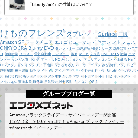
「Liberty Air2」の性能はいかに？
けものフレンズ
タブレット
Surface
三脚
Amazon
SF
ワークチェア
エルゴヒューマン
イヤホン
ストフェス
ONKYO
JRA
Blu-ray
DVD
タカラトミー
西尾維新
物語シリーズ
虐殺器官
ハズプ
ロ
伊藤計劃
イラスト
電気自動車
ディズニー
鉛筆
マリオ
文房具
DMC-12 EV
戦後
コマ
ンドー
マンガ大賞
小池健
アート
LINE
みほこ
まとい
デロリアン
ルパン
神山健治
Nerf
iOS
クッション
インテリア
干物妹!うまるちゃん
パーカー
ゴジラ
みなみけ
フジテレビ
渡部篤郎
橋本環奈
動物
メイドインアビス
アプリ
マクドナルド
パン
Umabi
ウマのフレン
ズ
あにてれ
けもフレグッズ
スタジオポノック
マウス
ドラマ
日本テレビ
インスタント
マルちゃん
東洋水産
時代劇
三池崇史
沙村広明
うまぷよ
iOS11
グループブログ一覧
Amazonブラックフライデー・サイバーマンデーが開催！
11/27（金）9:00から5日間！ #Amazonブラックフライデー
#Amazonサイバーマンデー