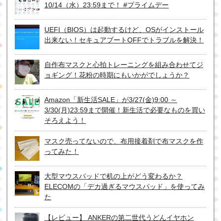
10/14（水）23:59まで！ #プライムデー
UEFI（BIOS）は起動するけど、OSがインストール
出来ない！セキュアブートOFFでトラブルを解決！
自作布マスクと心拍トレーニングを組み合わせてジ
ョギング！花粉の時期にもいかがでしょうか？
Amazon「新生活SALE」が3/27(金)9:00 ～
3/30(月)23:59まで開催！新生活で必要なものを買い
そろえよう！
マスク売ってないので、布用接着剤で布マスクを作
ってみた！
大型マウスパッドで机の上がどう変わるか？
ELECOMの「デカ過ぎるマウスパッド」を使ってみ
た
【レビュー】 ANKERの第二世代うどんイヤホン