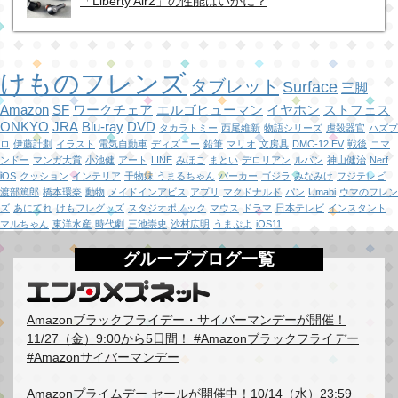
「Liberty Air2」の性能はいかに？
けものフレンズ
タブレット
Surface
三脚
Amazon
SF
ワークチェア
エルゴヒューマン
イヤホン
ストフェス
ONKYO
JRA
Blu-ray
DVD
タカラトミー
西尾維新
物語シリーズ
虐殺器官
ハズプ
ロ
伊藤計劃
イラスト
電気自動車
ディズニー
鉛筆
マリオ
文房具
DMC-12 EV
戦後
コマ
ンドー
マンガ大賞
小池健
アート
LINE
みほこ
まとい
デロリアン
ルパン
神山健治
Nerf
iOS
クッション
インテリア
干物妹!うまるちゃん
パーカー
ゴジラ
みなみけ
フジテレビ
渡部篤郎
橋本環奈
動物
メイドインアビス
アプリ
マクドナルド
パン
Umabi
ウマのフレン
ズ
あにてれ
けもフレグッズ
スタジオポノック
マウス
ドラマ
日本テレビ
インスタント
マルちゃん
東洋水産
時代劇
三池崇史
沙村広明
うまぷよ
iOS11
グループブログ一覧
Amazonブラックフライデー・サイバーマンデーが開催！
11/27（金）9:00から5日間！ #Amazonブラックフライデー
#Amazonサイバーマンデー
Amazonプライムデー セールが開催中！10/14（水）23:59