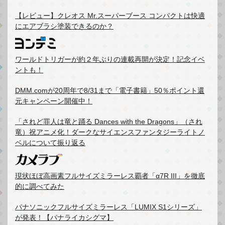
【レビュー】クレオス Mr.スーパーブース コンパクトは快適
にエアブラシ塗装できるのか？
ワールドトリガーが約２年ぶりの連載再開が決定！記念イベ
ントも！
DMM.comが20周年で8/31まで「電子書籍」50％ポイント還
元キャンペーン開催中！
「されど罪人は竜と踊る Dances with the Dragons」（され
竜）祝アニメ化！ダークなサイエンスファンタジーライトノ
ベルについて振り返る
現状ほぼ高画素フルサイズミラーレス覇者「α7R III」を徹底
的に調べてみた
パナソニックフルサイズミラーレス「LUMIX S1シリーズ」
が発表！【パナライカシグマ】