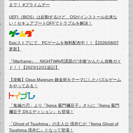
まで！ #プライムデー
UEFI（BIOS）は起動するけど、OSがインストール出来な
い！セキュアブートOFFでトラブルを解決！
Epicストアにて、PCゲームを無料配布中！！【2026/08/07
更新】
『Warframe』、NIGHTWAVE課題の”冷徹”かんたん攻略ガイ
ド！！【2023/12/21追記】
【攻略】Opus Magnum 錬金術をテーマにしたパズルゲーム
をやってみる！
「鬼滅の刃」より『figma 竈門禰豆子』さらに『figma 竈門
禰豆子 DXエディション』も登場！
「Ghost of Tsushima」の主人公 境井仁が『figma Ghost of
Tsushima 境井仁』となって登場！