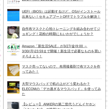
UEFI（BIOS）は起動するけど、OSがインストール
出来ない！セキュアブートOFFでトラブルを解決！
自作布マスクと心拍トレーニングを組み合わせてジ
ョギング！花粉の時期にもいかがでしょうか？
Amazon「新生活SALE」が3/27(金)9:00 ～
3/30(月)23:59まで開催！新生活で必要なものを買い
そろえよう！
マスク売ってないので、布用接着剤で布マスクを作
ってみた！
大型マウスパッドで机の上がどう変わるか？
ELECOMの「デカ過ぎるマウスパッド」を使ってみ
た
【レビュー】 ANKERの第二世代うどんイヤホン