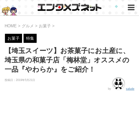
HOME
>
グルメ
>
お菓子
>
お菓子
特集
【埼玉スイーツ】お茶菓子にお土産に、
埼玉県の和菓子店「梅林堂」オススメの
一品『やわらか』をご紹介！
投稿日：
2019年5月21日
by
salude