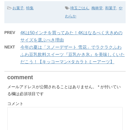
-
お菓子
,
特集
-
埼玉ごはん
,
梅林堂
,
和菓子
,
や
わらか
PREV
4Kは50インチを買ってみた！4Kはなるべく大きめの
サイズを選ぶべき理由
NEXT
今年の夏は「スノーデザート 雪花」でラクラクふわ
ふわ豆乳飲料スイーツ『豆乳かき氷』を美味しくいた
だこう！【キッコーマン×タカラトミーアーツ】
comment
メールアドレスが公開されることはありません。
*
が付いてい
る欄は必須項目です
コメント