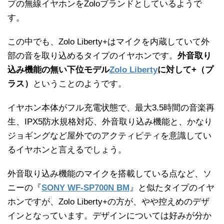
プの無線イヤホンをZoloブランドとしているようで
す。
この中でも、Zolo Liberty+は
マイクを内蔵していて外
部の音を取り込めるタイプのイヤホンです。
外音取り
込み機能の無い下位モデル
Zolo Liberty
に対して+（プ
ラス）
ということのようです。
イヤホン本体がフル充電状態で、最大3.5時間の音楽再
生、IPX5防水規格対応、外音取り込み機能と、かなり
ジョギングなど屋外でのアクティビティを意識してい
るイヤホンと言えるでしょう。
外音取り込み機能のマイクを搭載している点など、ソ
ニーの『
SONY WF-SP700N BM
』と似たタイプのイヤ
ホンですが、
Zolo Liberty+の方が、やや控えめのデザ
インとなっています。デザインについては好みが分か