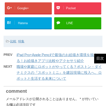
Google+
Pocket
B!
Hatena
LINE
-
比較
,
特集
PREV
iPad Pro+Apple Pencilで最強のお絵描き環境を揃え
目次
る！お絵描きアプリ比較やアクセサリ紹介
NEXT
職場や家庭にロボットがやってくる？ボストン・ダイ
ナミクスの『スポットミニ』を建設現場に投入へ。ロ
ボットと生活する未来について
comment
メールアドレスが公開されることはありません。
*
が付いてい
る欄は必須項目です