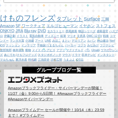
けものフレンズ
タブレット
Surface
三脚
Amazon
SF
ワークチェア
エルゴヒューマン
イヤホン
ストフェス
ONKYO
JRA
Blu-ray
DVD
タカラトミー
西尾維新
物語シリーズ
虐殺器官
ハズプ
ロ
伊藤計劃
イラスト
電気自動車
ディズニー
鉛筆
マリオ
文房具
DMC-12 EV
戦後
コマ
ンドー
マンガ大賞
小池健
アート
LINE
みほこ
まとい
デロリアン
ルパン
神山健治
Nerf
iOS
クッション
インテリア
干物妹!うまるちゃん
パーカー
ゴジラ
みなみけ
フジテレビ
渡部篤郎
橋本環奈
動物
メイドインアビス
アプリ
マクドナルド
パン
Umabi
ウマのフレン
ズ
あにてれ
けもフレグッズ
スタジオポノック
マウス
ドラマ
日本テレビ
インスタント
マルちゃん
東洋水産
時代劇
三池崇史
沙村広明
うまぷよ
iOS11
グループブログ一覧
Amazonブラックフライデー・サイバーマンデーが開催！
11/27（金）9:00から5日間！ #Amazonブラックフライデー
#Amazonサイバーマンデー
Amazonプライムデー セールが開催中！10/14（水）23:59
まで！ #プライムデー