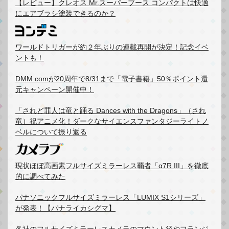
【レビュー】クレオス Mr.スーパーブース コンパクトは快適
にエアブラシ塗装できるのか？
ワールドトリガーが約２年ぶりの連載再開が決定！記念イベ
ントも！
DMM.comが20周年で8/31まで「電子書籍」50％ポイント還
元キャンペーン開催中！
「されど罪人は竜と踊る Dances with the Dragons」（され
竜）祝アニメ化！ダークなサイエンスファンタジーライトノ
ベルについて振り返る
現状ほぼ高画素フルサイズミラーレス覇者「α7R III」を徹底
的に調べてみた
パナソニックフルサイズミラーレス「LUMIX S1シリーズ」
が発表！【パナライカシグマ】