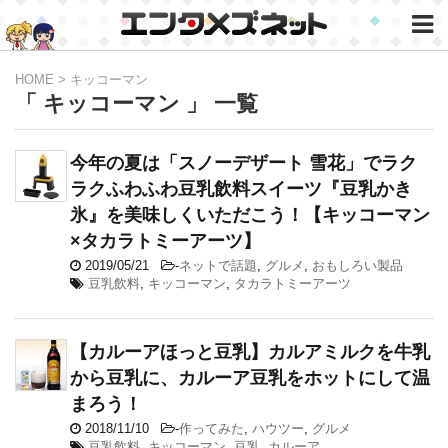
HOME
>
キッコーマン
「 キッコーマン 」 一覧
今年の夏は「スノーデザート 雪花」でラク
ラクふわふわ豆乳飲料スイーツ『豆乳かき
氷』を美味しくいただこう！【キッコーマン
×タカラトミーアーツ】
2019/05/21
-
ネットで話題
,
グルメ
,
おもしろい製品
豆乳飲料
,
キッコーマン
,
タカラトミーアーツ
【カルーアほっと豆乳】カルアミルクを牛乳
から豆乳に、カルーア豆乳をホットにして温
まろう！
2018/11/10
-
作ってみた
,
ハウツー
,
グルメ
豆乳飲料
,
キッコーマン
,
豆乳
,
カルーア