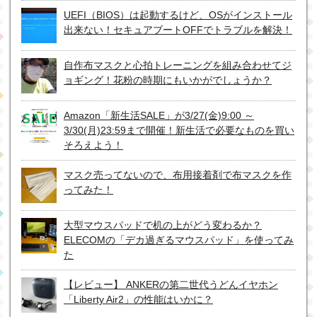
UEFI（BIOS）は起動するけど、OSがインストール
出来ない！セキュアブートOFFでトラブルを解決！
自作布マスクと心拍トレーニングを組み合わせてジ
ョギング！花粉の時期にもいかがでしょうか？
Amazon「新生活SALE」が3/27(金)9:00 ～
3/30(月)23:59まで開催！新生活で必要なものを買い
そろえよう！
マスク売ってないので、布用接着剤で布マスクを作
ってみた！
大型マウスパッドで机の上がどう変わるか？
ELECOMの「デカ過ぎるマウスパッド」を使ってみ
た
【レビュー】 ANKERの第二世代うどんイヤホン
「Liberty Air2」の性能はいかに？