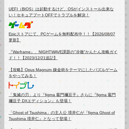
UEFI（BIOS）は起動するけど、OSがインストール出来な
い！セキュアブートOFFでトラブルを解決！
Epicストアにて、PCゲームを無料配布中！！【2026/08/07
更新】
『Warframe』、NIGHTWAVE課題の”冷徹”かんたん攻略ガイ
ド！！【2023/12/21追記】
【攻略】Opus Magnum 錬金術をテーマにしたパズルゲーム
をやってみる！
「鬼滅の刃」より『figma 竈門禰豆子』さらに『figma 竈門
禰豆子 DXエディション』も登場！
「Ghost of Tsushima」の主人公 境井仁が『figma Ghost of
Tsushima 境井仁』となって登場！