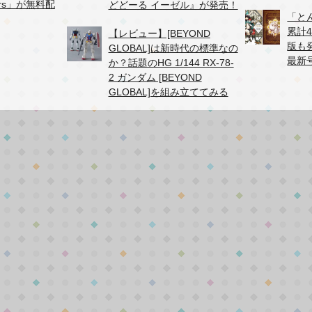
hers」が無料配
どどーる イーゼル』が発売！
「と
累計
【レビュー】[BEYOND
版も
GLOBAL]は新時代の標準なの
最新
か？話題のHG 1/144 RX-78-
2 ガンダム [BEYOND
GLOBAL]を組み立ててみる