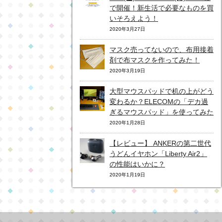
で開催！新生活で必要なものを買
いそろえよう！
2020年3月27日
マスク売ってないので、布用接着
剤で布マスクを作ってみた！
2020年3月19日
大型マウスパッドで机の上がどう
変わるか？ELECOMの「デカ過
ぎるマウスパッド」を使ってみた
2020年1月28日
【レビュー】 ANKERの第二世代
うどんイヤホン「Liberty Air2」
の性能はいかに？
2020年1月19日