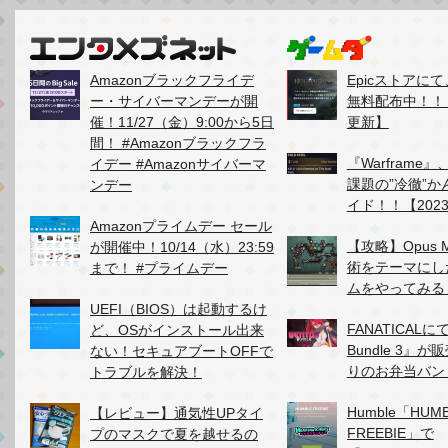
Amazonブラックフライデ
Epicストアに
ー・サイバーマンデーが開
無料配布中！！【2
催！11/27（金）9:00から5日
更新】
間！ #Amazonブラックフラ
『Warframe』
イデー #Amazonサイバーマ
課題の”冷徹”
ンデー
イド！！【2023
Amazonプライムデー セール
【攻略】Opus M
が開催中！10/14（水）23:59
術をテーマにし
まで！ #プライムデー
ムをやってみる
UEFI（BIOS）は起動するけ
FANATICALにて
ど、OSがインストール出来
Bundle 3』
ない！セキュアブートOFFで
りのお弁当バン
トラブルを解決！
Humble「HUM
【レビュー】通気性UPタイ
FREEBIE」で
プのマスクで夏を越せるの