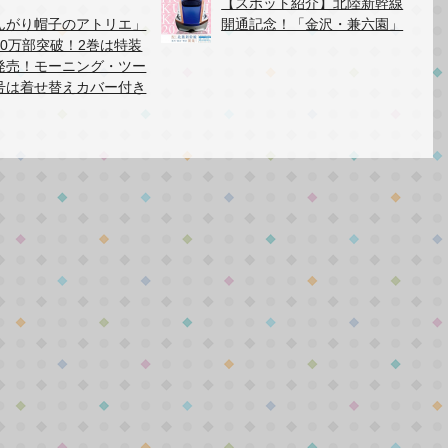
【スポット紹介】北陸新幹線
んがり帽子のアトリエ」
開通記念！「金沢・兼六園」
40万部突破！2巻は特装
発売！モーニング・ツー
号は着せ替えカバー付き