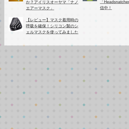
「Headsnatc
か？アイリスオーヤマ「ナノ
信中！
エアーマスク」
【レビュー】マスク着用時の
呼吸を確保！シリコン製のシ
ェルマスクを使ってみました