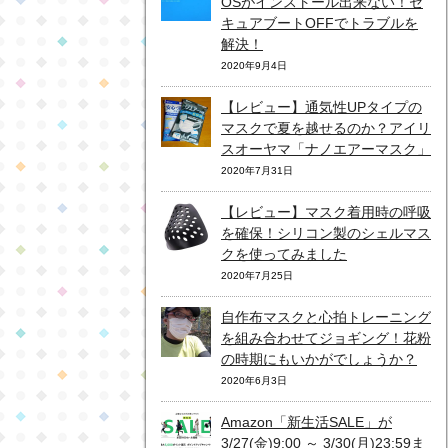
OSがインストール出来ない！セ
キュアブートOFFでトラブルを
解決！
2020年9月4日
【レビュー】通気性UPタイプの
マスクで夏を越せるのか？アイリ
スオーヤマ「ナノエアーマスク」
2020年7月31日
【レビュー】マスク着用時の呼吸
を確保！シリコン製のシェルマス
クを使ってみました
2020年7月25日
自作布マスクと心拍トレーニング
を組み合わせてジョギング！花粉
の時期にもいかがでしょうか？
2020年6月3日
Amazon「新生活SALE」が
3/27(金)9:00 ～ 3/30(月)23:59ま