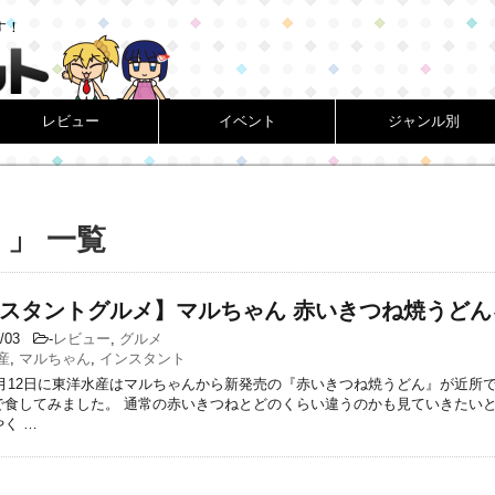
す！
レビュー
イベント
ジャンル別
 」 一覧
スタントグルメ】マルちゃん 赤いきつね焼うどん
7/03
-
レビュー
,
グルメ
産
,
マルちゃん
,
インスタント
06月12日に東洋水産はマルちゃんから新発売の『赤いきつね焼うどん』が近所
で食してみました。 通常の赤いきつねとどのくらい違うのかも見ていきたい
く …