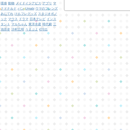
環奈
動物
メイドインアビス
アプリ
マ
クドナルド
パン
Umabi
ウマのフレンズ
あにてれ
けもフレグッズ
スタジオポノ
ック
マウス
ドラマ
日本テレビ
インス
タント
マルちゃん
東洋水産
時代劇
三
池崇史
沙村広明
うまぷよ
iOS11