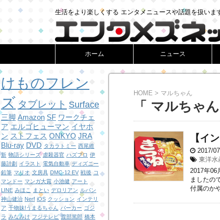
生活をより楽しくする エンタメニュースや話題を扱いま
ホーム
ニュース
けものフレン
HOME
>
マルちゃん
ズ
タブレット
「 マルちゃん
Surface
三脚
Amazon
SF
ワークチェ
ア
エルゴヒューマン
イヤホ
ン
ストフェス
ONKYO
JRA
【イン
Blu-ray
DVD
タカラトミー
西尾維
2017/0
新
物語シリーズ
虐殺器官
ハズプロ
伊
東洋水
藤計劃
イラスト
電気自動車
ディズニー
2017年
鉛筆
マリオ
文房具
DMC-12 EV
戦後
コ
ましたの
マンドー
マンガ大賞
小池健
アート
付属のかや
LINE
みほこ
まとい
デロリアン
ルパン
神山健治
Nerf
iOS
クッション
インテリ
ア
干物妹!うまるちゃん
パーカー
ゴジ
ラ
みなみけ
フジテレビ
渡部篤郎
橋本