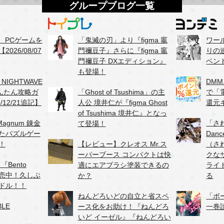
グループブログ一覧
て、PCゲームを
「鬼滅の刃」より『figma 竈
ワー
026/08/07
門禰豆子』さらに『figma 竈
りの
門禰豆子 DXエディション』
ベン
も登場！
、NIGHTWAVE
DMM
かんたん攻略ガ
「Ghost of Tsushima」の主
で「
/12/21追記】
人公 境井仁が『figma Ghost
還元
of Tsushima 境井仁』となっ
agnum 錬金
「さ
て登場！
たパズルゲー
Danc
！
【レビュー】クレオス Mr.ス
（さ
ーパーブース コンパクトは快
クな
『Bento
適にエアブラシ塗装できるの
ライ
が販売中！久しぶ
か？
る
ドル！！
ねんどろいどの自立と省スペ
「ボ
BLE
ース化をお助け！『ねんどろ
一巻
いど イーゼル』『ねんどろい