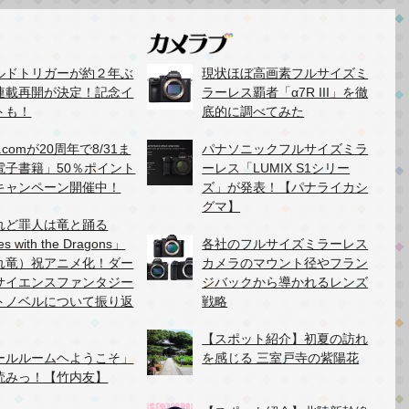
ルドトリガーが約２年ぶ
現状ほぼ高画素フルサイズミ
連載再開が決定！記念イ
ラーレス覇者「α7R III」を徹
トも！
底的に調べてみた
.comが20周年で8/31ま
パナソニックフルサイズミラ
電子書籍」50％ポイント
ーレス「LUMIX S1シリー
キャンペーン開催中！
ズ」が発表！【パナライカシ
グマ】
れど罪人は竜と踊る
es with the Dragons」
各社のフルサイズミラーレス
れ竜）祝アニメ化！ダー
カメラのマウント径やフラン
サイエンスファンタジー
ジバックから導かれるレンズ
トノベルについて振り返
戦略
【スポット紹介】初夏の訪れ
ールルームヘようこそ」
を感じる 三室戸寺の紫陽花
読みっ！【竹内友】