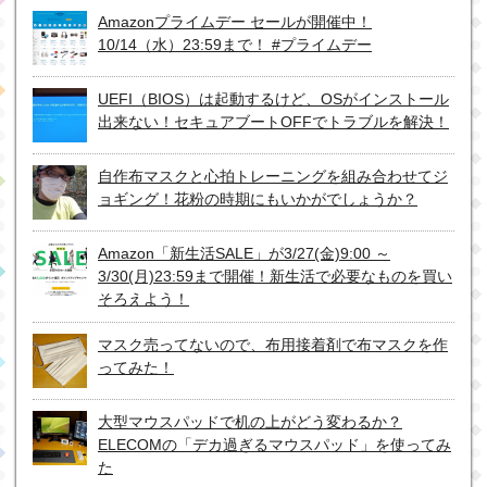
Amazonプライムデー セールが開催中！
10/14（水）23:59まで！ #プライムデー
UEFI（BIOS）は起動するけど、OSがインストール
出来ない！セキュアブートOFFでトラブルを解決！
自作布マスクと心拍トレーニングを組み合わせてジ
ョギング！花粉の時期にもいかがでしょうか？
Amazon「新生活SALE」が3/27(金)9:00 ～
3/30(月)23:59まで開催！新生活で必要なものを買い
そろえよう！
マスク売ってないので、布用接着剤で布マスクを作
ってみた！
大型マウスパッドで机の上がどう変わるか？
ELECOMの「デカ過ぎるマウスパッド」を使ってみ
た