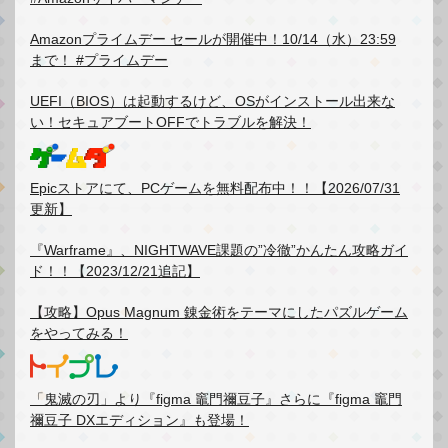
Amazonプライムデー セールが開催中！10/14（水）23:59
まで！ #プライムデー
UEFI（BIOS）は起動するけど、OSがインストール出来な
い！セキュアブートOFFでトラブルを解決！
Epicストアにて、PCゲームを無料配布中！！【2026/07/31
更新】
『Warframe』、NIGHTWAVE課題の”冷徹”かんたん攻略ガイ
ド！！【2023/12/21追記】
【攻略】Opus Magnum 錬金術をテーマにしたパズルゲーム
をやってみる！
「鬼滅の刃」より『figma 竈門禰豆子』さらに『figma 竈門
禰豆子 DXエディション』も登場！