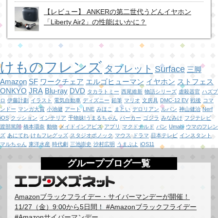
【レビュー】 ANKERの第二世代うどんイヤホン
「Liberty Air2」の性能はいかに？
けものフレンズ
タブレット
Surface
三脚
Amazon
SF
ワークチェア
エルゴヒューマン
イヤホン
ストフェス
ONKYO
JRA
Blu-ray
DVD
タカラトミー
西尾維新
物語シリーズ
虐殺器官
ハズプ
ロ
伊藤計劃
イラスト
電気自動車
ディズニー
鉛筆
マリオ
文房具
DMC-12 EV
戦後
コマ
ンドー
マンガ大賞
小池健
アート
LINE
みほこ
まとい
デロリアン
ルパン
神山健治
Nerf
iOS
クッション
インテリア
干物妹!うまるちゃん
パーカー
ゴジラ
みなみけ
フジテレビ
渡部篤郎
橋本環奈
動物
メイドインアビス
アプリ
マクドナルド
パン
Umabi
ウマのフレン
ズ
あにてれ
けもフレグッズ
スタジオポノック
マウス
ドラマ
日本テレビ
インスタント
マルちゃん
東洋水産
時代劇
三池崇史
沙村広明
うまぷよ
iOS11
グループブログ一覧
Amazonブラックフライデー・サイバーマンデーが開催！
11/27（金）9:00から5日間！ #Amazonブラックフライデー
#Amazonサイバーマンデー