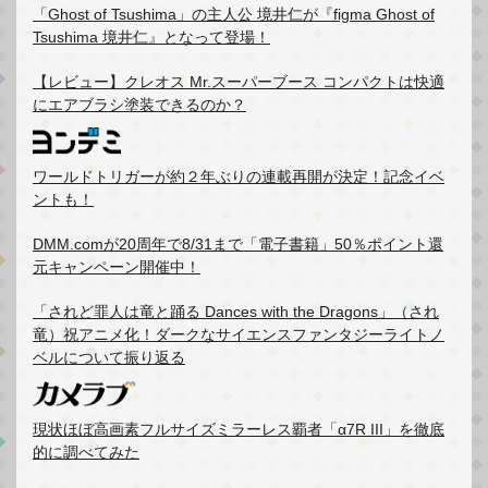
「Ghost of Tsushima」の主人公 境井仁が『figma Ghost of
Tsushima 境井仁』となって登場！
【レビュー】クレオス Mr.スーパーブース コンパクトは快適
にエアブラシ塗装できるのか？
ワールドトリガーが約２年ぶりの連載再開が決定！記念イベ
ントも！
DMM.comが20周年で8/31まで「電子書籍」50％ポイント還
元キャンペーン開催中！
「されど罪人は竜と踊る Dances with the Dragons」（され
竜）祝アニメ化！ダークなサイエンスファンタジーライトノ
ベルについて振り返る
現状ほぼ高画素フルサイズミラーレス覇者「α7R III」を徹底
的に調べてみた