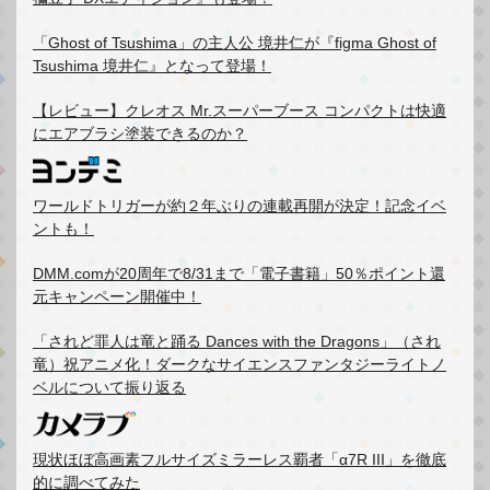
「Ghost of Tsushima」の主人公 境井仁が『figma Ghost of
Tsushima 境井仁』となって登場！
【レビュー】クレオス Mr.スーパーブース コンパクトは快適
にエアブラシ塗装できるのか？
ワールドトリガーが約２年ぶりの連載再開が決定！記念イベ
ントも！
DMM.comが20周年で8/31まで「電子書籍」50％ポイント還
元キャンペーン開催中！
「されど罪人は竜と踊る Dances with the Dragons」（され
竜）祝アニメ化！ダークなサイエンスファンタジーライトノ
ベルについて振り返る
現状ほぼ高画素フルサイズミラーレス覇者「α7R III」を徹底
的に調べてみた