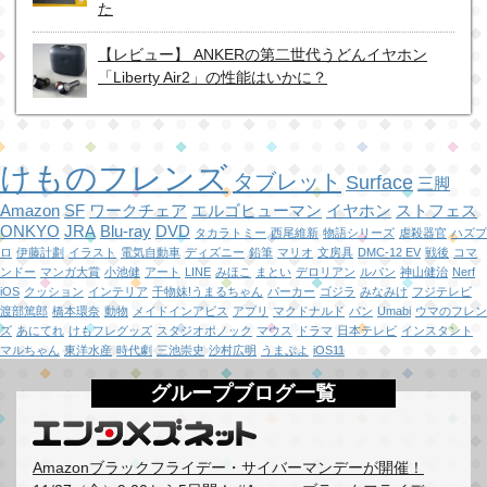
た
【レビュー】 ANKERの第二世代うどんイヤホン
「Liberty Air2」の性能はいかに？
けものフレンズ
タブレット
Surface
三脚
Amazon
SF
ワークチェア
エルゴヒューマン
イヤホン
ストフェス
ONKYO
JRA
Blu-ray
DVD
タカラトミー
西尾維新
物語シリーズ
虐殺器官
ハズプ
ロ
伊藤計劃
イラスト
電気自動車
ディズニー
鉛筆
マリオ
文房具
DMC-12 EV
戦後
コマ
ンドー
マンガ大賞
小池健
アート
LINE
みほこ
まとい
デロリアン
ルパン
神山健治
Nerf
iOS
クッション
インテリア
干物妹!うまるちゃん
パーカー
ゴジラ
みなみけ
フジテレビ
渡部篤郎
橋本環奈
動物
メイドインアビス
アプリ
マクドナルド
パン
Umabi
ウマのフレン
ズ
あにてれ
けもフレグッズ
スタジオポノック
マウス
ドラマ
日本テレビ
インスタント
マルちゃん
東洋水産
時代劇
三池崇史
沙村広明
うまぷよ
iOS11
グループブログ一覧
Amazonブラックフライデー・サイバーマンデーが開催！