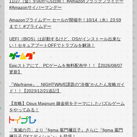
11/27（金）9:00から5日間！ #Amazonブラックフライデー
#Amazonサイバーマンデー
Amazonプライムデー セールが開催中！10/14（水）23:59
まで！ #プライムデー
UEFI（BIOS）は起動するけど、OSがインストール出来な
い！セキュアブートOFFでトラブルを解決！
Epicストアにて、PCゲームを無料配布中！！【2026/08/07
更新】
『Warframe』、NIGHTWAVE課題の”冷徹”かんたん攻略ガイ
ド！！【2023/12/21追記】
【攻略】Opus Magnum 錬金術をテーマにしたパズルゲーム
をやってみる！
「鬼滅の刃」より『figma 竈門禰豆子』さらに『figma 竈門
禰豆子 DXエディション』も登場！