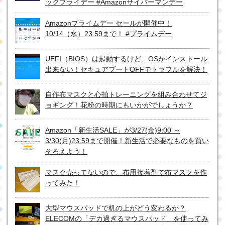
ックフライデー #Amazonサイバーマンデー
Amazonプライムデー セールが開催中！
10/14（水）23:59まで！ #プライムデー
UEFI（BIOS）は起動するけど、OSがインストール
出来ない！セキュアブートOFFでトラブルを解決！
自作布マスクと心拍トレーニングを組み合わせてジ
ョギング！花粉の時期にもいかがでしょうか？
Amazon「新生活SALE」が3/27(金)9:00 ～
3/30(月)23:59まで開催！新生活で必要なものを買い
そろえよう！
マスク売ってないので、布用接着剤で布マスクを作
ってみた！
大型マウスパッドで机の上がどう変わるか？
ELECOMの「デカ過ぎるマウスパッド」を使ってみ